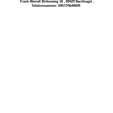
Frank Werndl Birkenweg 18 , 89429 Bachhagel ,
Telefonnummer: 09077/5649899